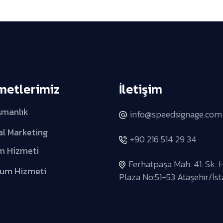
metlerimiz
İletişim
şmanlık
info@speedsignage.com
al Marketing
+90 216 514 29 34
m Hizmeti
Ferhatpaşa Mah. 41. Sk. 
lum Hizmeti
Plaza No:51-53 Ataşehir/İs