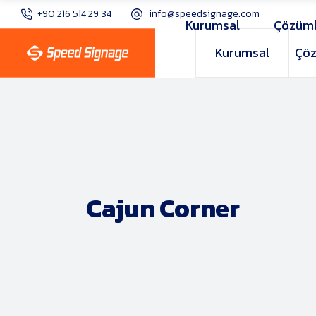
+90 216 514 29 34
info@speedsignage.com
Kurumsal
Çözüml
Kurumsal
Çöz
Cajun Corner