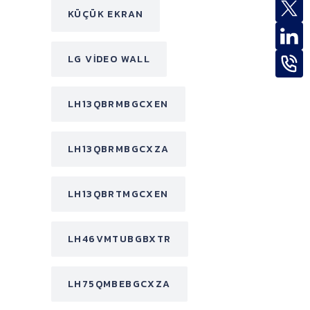
KÜÇÜK EKRAN
LG VIDEO WALL
LH13QBRMBGCXEN
LH13QBRMBGCXZA
LH13QBRTMGCXEN
LH46VMTUBGBXTR
LH75QMBEBGCXZA