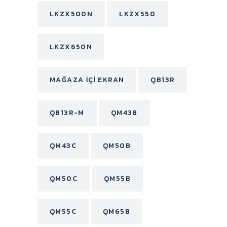
LKZX500N
LKZX550
LKZX650N
MAĞAZA İÇI EKRAN
QB13R
QB13R-M
QM43B
QM43C
QM50B
QM50C
QM55B
QM55C
QM65B