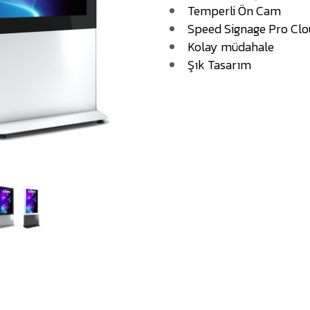
Temperli Ön Cam
Speed Signage Pro Clou
Kolay müdahale
Şık Tasarım