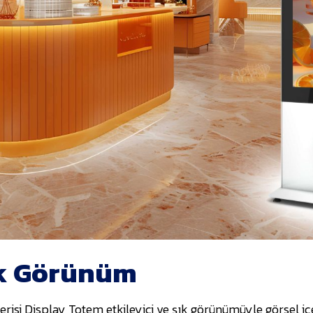
ık Görünüm
risi Display Totem etkileyici ve şık görünümüyle görsel iç