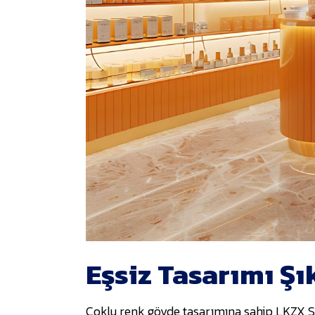
Eşsiz Tasarımı Ş
Çoklu renk gövde tasarımına sahip LKZX Se