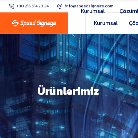
+90 216 514 29 34
info@speedsignage.com
Kurumsal
Çözüml
Kurumsal
Çöz
Ürünlerimiz