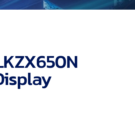
 LKZX650N
Display