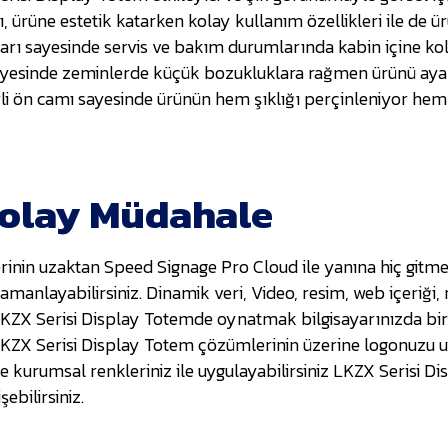
 ürüne estetik katarken kolay kullanım özellikleri ile de 
ları sayesinde servis ve bakım durumlarında kabin içine kol
 sayesinde zeminlerde küçük bozukluklara rağmen ürünü ay
i ön camı sayesinde ürünün hem şıklığı perçinleniyor hem
Kolay Müdahale
inin uzaktan Speed Signage Pro Cloud ile yanına hiç gitmed
 zamanlayabilirsiniz. Dinamik veri, Video, resim, web içeriği,
ri LKZX Serisi Display Totemde oynatmak bilgisayarınızda 
LKZX Serisi Display Totem çözümlerinin üzerine logonuzu uy
 ile kurumsal renkleriniz ile uygulayabilirsiniz LKZX Serisi 
ebilirsiniz.