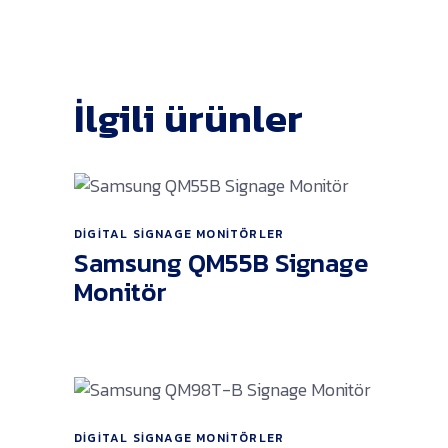
İlgili ürünler
DIGITAL SIGNAGE MONITÖRLER
Ürünü İncele
Samsung QM55B Signage
Monitör
DIGITAL SIGNAGE MONITÖRLER