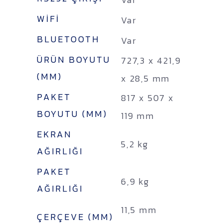
WIFI
Var
BLUETOOTH
Var
ÜRÜN BOYUTU
727,3 x 421,9
(MM)
x 28,5 mm
PAKET
817 x 507 x
BOYUTU (MM)
119 mm
EKRAN
5,2 kg
AĞIRLIĞI
PAKET
6,9 kg
AĞIRLIĞI
11,5 mm
ÇERÇEVE (MM)