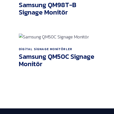
Ürünü İncele
Samsung QM98T-B
Signage Monitör
DIGITAL SIGNAGE MONITÖRLER
Ürünü İncele
Samsung QM50C Signage
Monitör