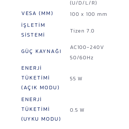
(U/D/L/R)
VESA (MM)
100 x 100 mm
İŞLETIM
Tizen 7.0
SISTEMI
AC100-240V
GÜÇ KAYNAĞI
50/60Hz
ENERJI
TÜKETIMI
55 W
(AÇIK MODU)
ENERJI
TÜKETIMI
0.5 W
(UYKU MODU)