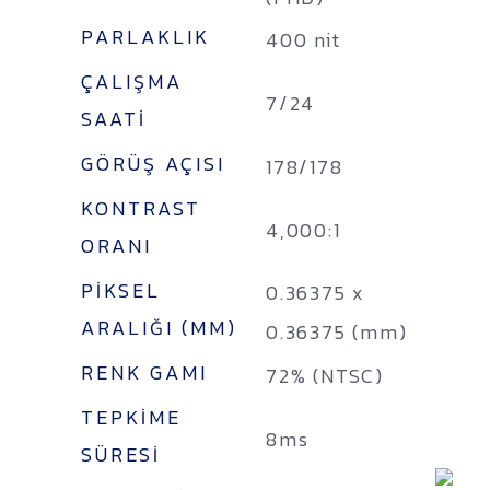
PARLAKLIK
400 nit
ÇALIŞMA
7/24
SAATI
GÖRÜŞ AÇISI
178/178
KONTRAST
4,000:1
ORANI
PIKSEL
0.36375 x
ARALIĞI (MM)
0.36375 (mm)
RENK GAMI
72% (NTSC)
TEPKIME
8ms
SÜRESI