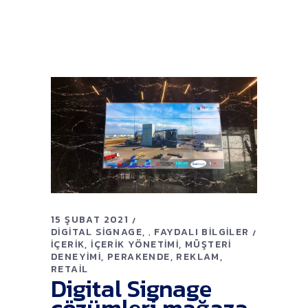
15 ŞUBAT 2021
DIGITAL SIGNAGE
FAYDALI BILGILER
,
İÇERIK
İÇERIK YÖNETIMI
MÜŞTERI
DENEYIMI
PERAKENDE
REKLAM
RETAIL
Digital Signage
çözümleri mağaza