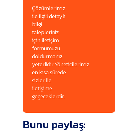
Çözümlerimiz
ile ilgili detaylı
bilgi
talepleriniz
için iletişim
formumuzu
doldurmanız
yeterlidir.Yöneticilerimiz
en kısa sürede
sizler ile
iletişime
geçeceklerdir.
Bunu paylaş: