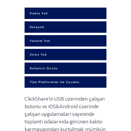
Kablo Yok
Kolaylık
Yazılım Yok
Stres Yok
Kullanıcı Dostu
Tüm Platformlar ile Uyumlu
ClickShare’in USB üzerinden çalışan
butonu ve iOS&Android üzerinde
çalışan uygulamaları sayesinde
toplantı odalarında görünen kablo
karmaşasından kurtulmak mümkün.