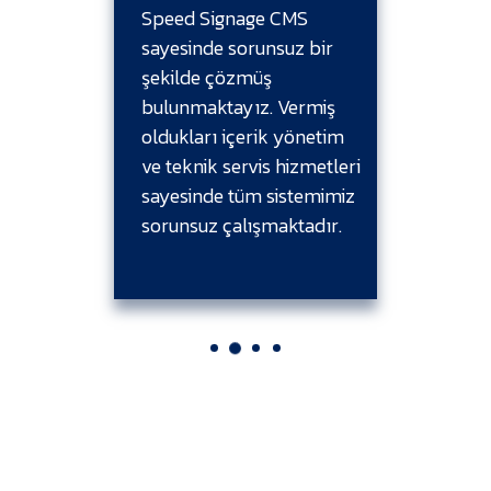
 Doğru
Speed Signage CMS
Signag
ış
sayesinde sorunsuz bir
etmem
şekilde çözmüş
olduğu
z ve
bulunmaktayız. Vermiş
ile bi
oje
oldukları içerik yönetim
bulun
ve teknik servis hizmetleri
sayesinde tüm sistemimiz
sorunsuz çalışmaktadır.