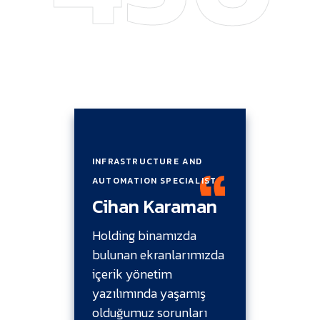
INFRASTRUCTURE AND
IT MÜ
Gök
AUTOMATION SPECIALIST
Cihan Karaman
Hastan
Holding binamızda
dönüş
r led
bulunan ekranlarımızda
dış c
yesinde
içerik yönetim
led ek
k daha
yazılımında yaşamış
girişi
olduğumuz sorunları
ihtiya