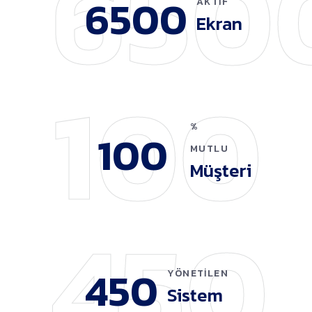
650
6500
AKTIF
Ekran
100
%
100
MUTLU
Müşteri
450
450
YÖNETILEN
Sistem