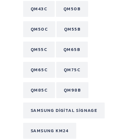
QM43C
QM50B
QM50C
QM55B
QM55C
QM65B
QM65C
QM75C
QM85C
QM98B
SAMSUNG DIGITAL SIGNAGE
SAMSUNG KM24