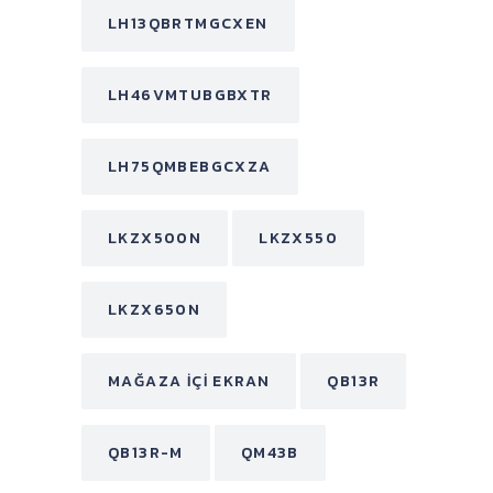
LH13QBRTMGCXEN
LH46VMTUBGBXTR
LH75QMBEBGCXZA
LKZX500N
LKZX550
LKZX650N
MAĞAZA İÇI EKRAN
QB13R
QB13R-M
QM43B