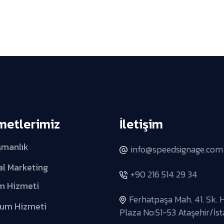
metlerimiz
İletişim
şmanlık
info@speedsignage.com
al Marketing
+90 216 514 29 34
m Hizmeti
Ferhatpaşa Mah. 41. Sk. 
lum Hizmeti
Plaza No:51-53 Ataşehir/İs