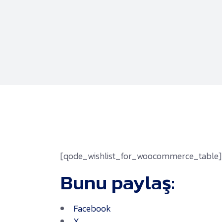
[qode_wishlist_for_woocommerce_table]
Bunu paylaş:
Facebook
X