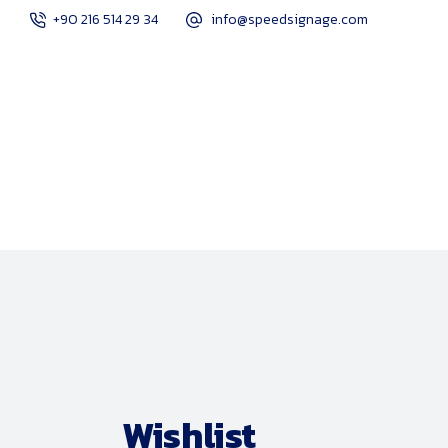
+90 216 514 29 34
info@speedsignage.com
Kurumsal
Çözümlerimiz
Hi
Wishlist