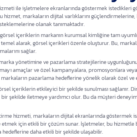
izmeti ile işletmelere ekranlarında göstermek istedikleri gö
hizmet, markaların dijital varlıklarını güçlendirmelerine, he
esteklemelerine olanak tanımaktadır.
, görsel içeriklerin markanın kurumsal kimliğine tam uyuml
temel alarak, görsel içerikleri özenle oluşturur. Bu, markala
malarını sağlar.
n marka yönetimine ve pazarlama stratejilerine uygunluğunu 
tırmayı amaçlar ve özel kampanyalara, promosyonlara veya
ti markaların pazarlama hedeflerine yönelik olarak özel ve e
görsel içeriklerin etkileyici bir şekilde sunulması sağlanır. D
bir şekilde iletmeye yardımcı olur. Bu da müşteri deneyimin
tirme hizmeti, markaların dijital ekranlarında göstermek iste
tmek için etkili bir çözüm sunar. İşletmeler, bu hizmetle birl
hedeflerine daha etkili bir şekilde ulaşabilir.