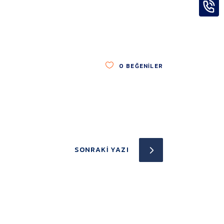
0
BEĞENILER
SONRAKI YAZI