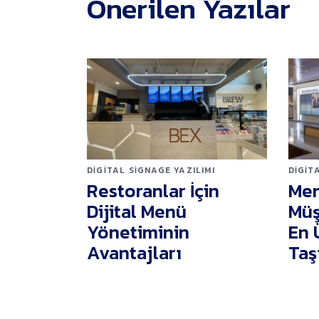
Önerilen Yazılar
DIGITAL SIGNAGE YAZILIMI
DIGIT
Restoranlar İçin
Men
Dijital Menü
Müş
Yönetiminin
En 
Avantajları
Taş