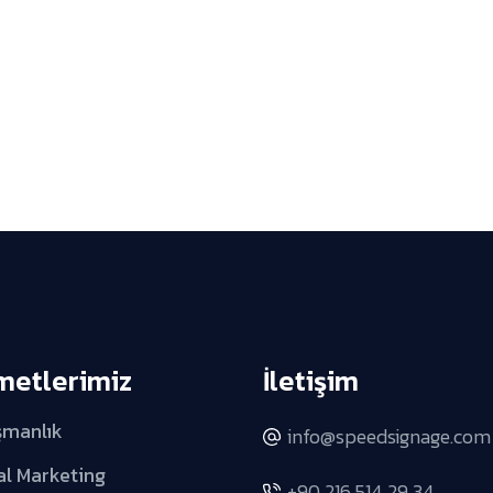
metlerimiz
İletişim
şmanlık
info@speedsignage.com
al Marketing
+90 216 514 29 34