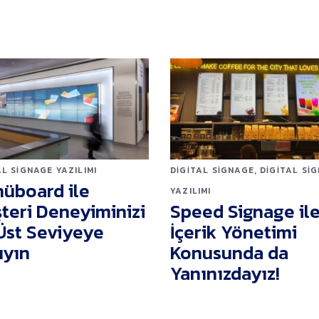
,
DIGITAL SIGNAGE
DIGITAL SI
AL SIGNAGE YAZILIMI
üboard ile
YAZILIMI
Speed Signage il
teri Deneyiminizi
İçerik Yönetimi
Üst Seviyeye
Konusunda da
ıyın
Yanınızdayız!