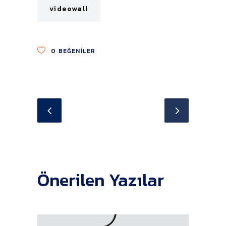
videowall
0
BEĞENILER
Önerilen Yazılar