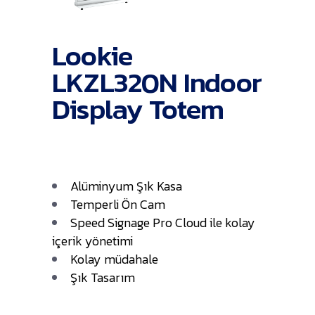
Lookie
LKZL320N Indoor
Display Totem
Alüminyum Şık Kasa
Temperli Ön Cam
Speed Signage Pro Cloud ile kolay
içerik yönetimi
Kolay müdahale
Şık Tasarım