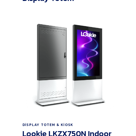
Ürünü İncele
DISPLAY TOTEM & KIOSK
Lookie LKZX750N Indoor