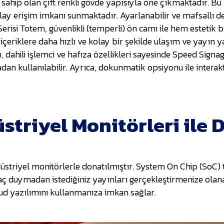
sahip olan çift renkli gövde yapısıyla öne çıkmaktadır. Bu m
olay erişim imkanı sunmaktadır. Ayarlanabilir ve mafsallı d
erisi Totem, güvenlikli (temperli) ön camı ile hem esteti
, içeriklere daha hızlı ve kolay bir şekilde ulaşım ve yay
 dahili işlemci ve hafıza özellikleri sayesinde Speed Signag
an kullanılabilir. Ayrıca, dokunmatik opsiyonu ile interakt
triyel Monitörleri ile 
triyel monitörlerle donatılmıştır. System On Chip (SoC) t
aç duymadan istediğiniz yayınları gerçekleştirmenize olanak
ud yazılımını kullanmanıza imkan sağlar.