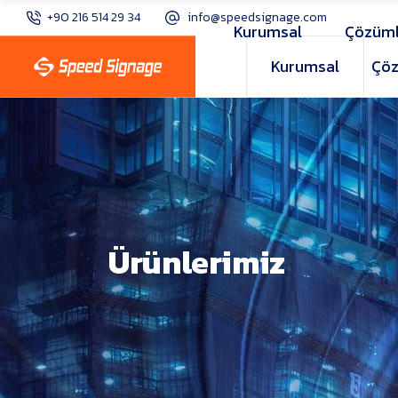
+90 216 514 29 34
info@speedsignage.com
Kurumsal
Çözüml
Kurumsal
Çöz
Ürünlerimiz