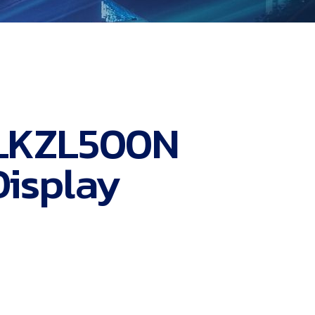
 LKZL500N
Display