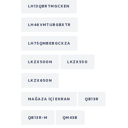
LH13QBRTMGCXEN
LH46VMTUBGBXTR
LH75QMBEBGCXZA
LKZX500N
LKZX550
LKZX650N
MAĞAZA İÇI EKRAN
QB13R
QB13R-M
QM43B