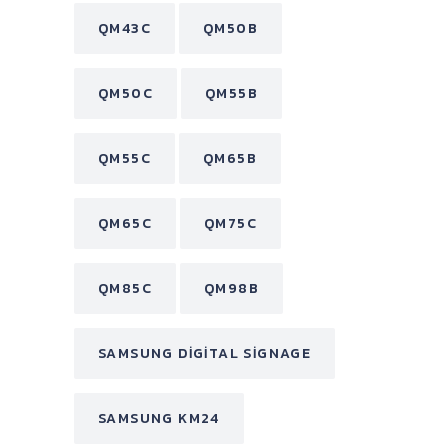
QM43C
QM50B
QM50C
QM55B
QM55C
QM65B
QM65C
QM75C
QM85C
QM98B
SAMSUNG DIGITAL SIGNAGE
SAMSUNG KM24