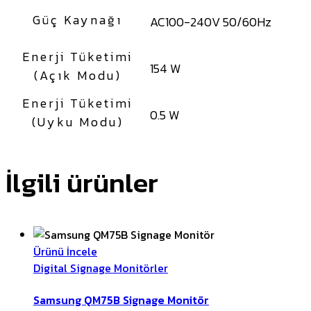
Güç Kaynağı
AC100-240V 50/60Hz
Enerji Tüketimi
154 W
(Açık Modu)
Enerji Tüketimi
0.5 W
(Uyku Modu)
İlgili ürünler
Ürünü İncele
Digital Signage Monitörler
Samsung QM75B Signage Monitör