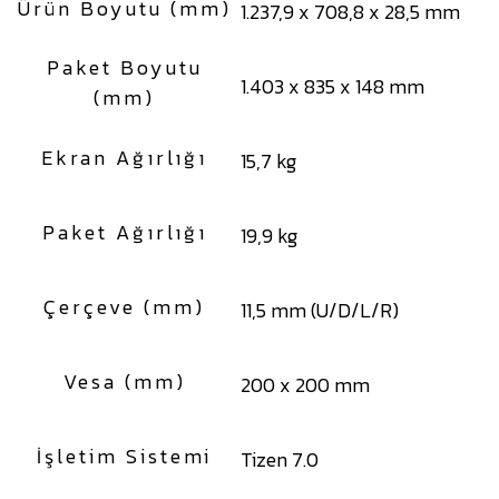
Ürün Boyutu (mm)
1.237,9 x 708,8 x 28,5 mm
Paket Boyutu
1.403 x 835 x 148 mm
(mm)
Ekran Ağırlığı
15,7 kg
Paket Ağırlığı
19,9 kg
Çerçeve (mm)
11,5 mm (U/D/L/R)
Vesa (mm)
200 x 200 mm
İşletim Sistemi
Tizen 7.0