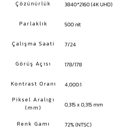
Çözünürlük
3840*2160 (4K UHD)
Parlaklık
500 nit
Çalışma Saati
7/24
Görüş Açısı
178/178
Kontrast Oranı
4,000:1
Piksel Aralığı
0,315 x 0,315 mm
(mm)
Renk Gamı
72% (NTSC)