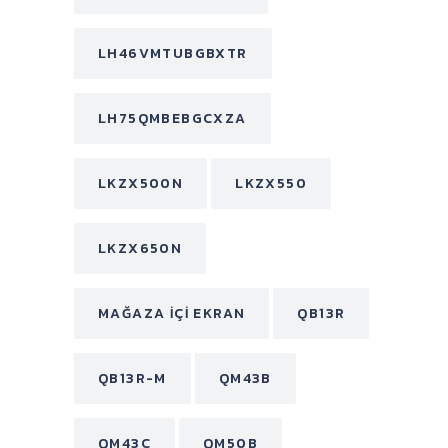
LH46VMTUBGBXTR
LH75QMBEBGCXZA
LKZX500N
LKZX550
LKZX650N
MAĞAZA İÇI EKRAN
QB13R
QB13R-M
QM43B
QM43C
QM50B