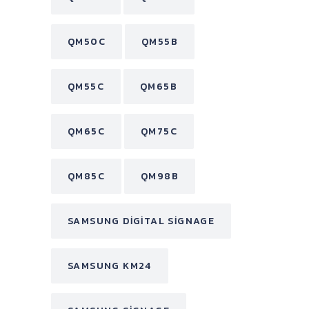
QM50C
QM55B
QM55C
QM65B
QM65C
QM75C
QM85C
QM98B
SAMSUNG DIGITAL SIGNAGE
SAMSUNG KM24