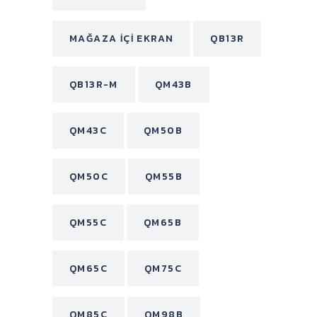
MAĞAZA İÇI EKRAN
QB13R
QB13R-M
QM43B
QM43C
QM50B
QM50C
QM55B
QM55C
QM65B
QM65C
QM75C
QM85C
QM98B