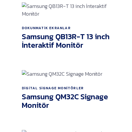
Ürünü İncele
DOKUNMATIK EKRANLAR
Samsung QB13R-T 13 inch
İnteraktif Monitör
DIGITAL SIGNAGE MONITÖRLER
Ürünü İncele
Samsung QM32C Signage
Monitör