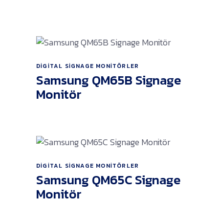
DIGITAL SIGNAGE MONITÖRLER
Ürünü İncele
Samsung QM65B Signage
Monitör
DIGITAL SIGNAGE MONITÖRLER
Ürünü İncele
Samsung QM65C Signage
Monitör