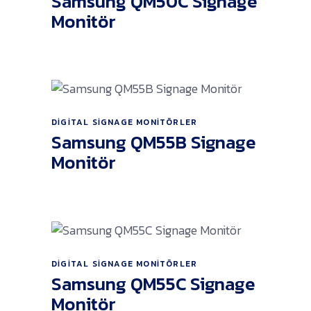
Samsung QM50C Signage
Monitör
DIGITAL SIGNAGE MONITÖRLER
Ürünü İncele
Samsung QM55B Signage
Monitör
DIGITAL SIGNAGE MONITÖRLER
Ürünü İncele
Samsung QM55C Signage
Monitör