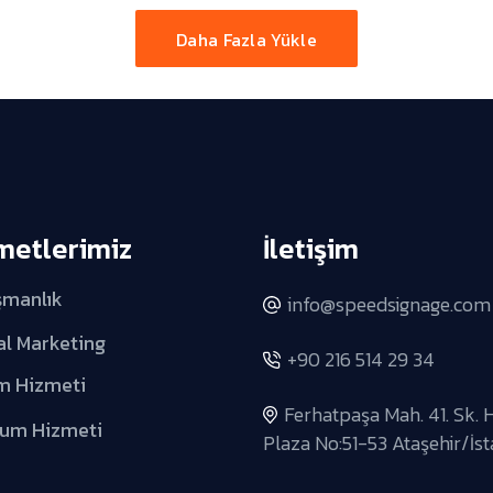
Daha Fazla Yükle
metlerimiz
İletişim
şmanlık
info@speedsignage.com
al Marketing
+90 216 514 29 34
m Hizmeti
Ferhatpaşa Mah. 41. Sk. 
lum Hizmeti
Plaza No:51-53 Ataşehir/İs