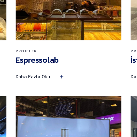
PROJELER
PR
Espressolab
İ
Daha Fazla Oku
Da