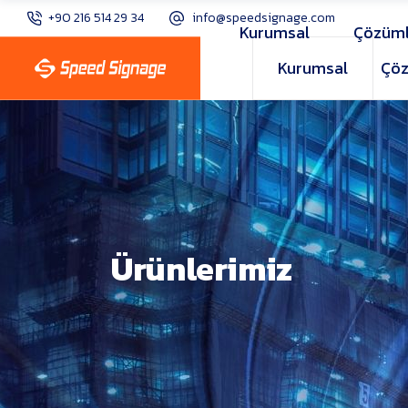
+90 216 514 29 34
info@speedsignage.com
Kurumsal
Çözüml
Kurumsal
Çöz
Ürünlerimiz