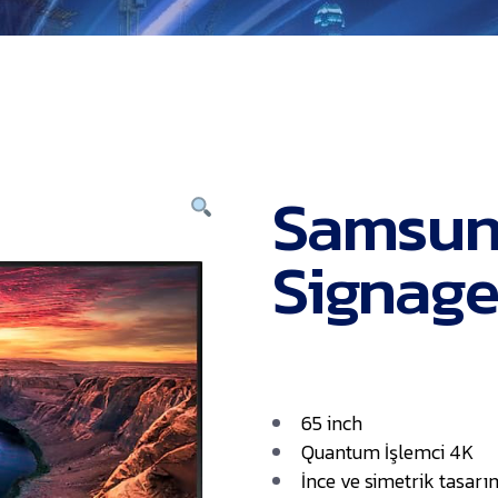
Samsun
Signage
65 inch
Quantum İşlemci 4K
İnce ve simetrik tasarı