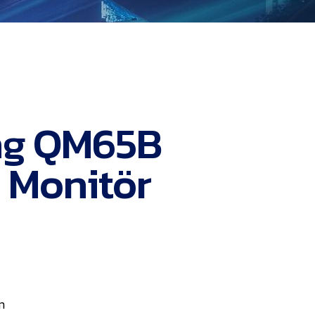
g QM65B
 Monitör
m