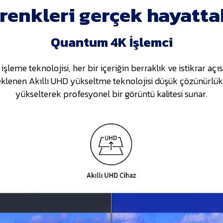
 renkleri gerçek hayatta
Quantum 4K İşlemci
eme teknolojisi, her bir içeriğin berraklık ve istikrar açı
eklenen Akıllı UHD yükseltme teknolojisi düşük çözünürlükl
yükselterek profesyonel bir görüntü kalitesi sunar.