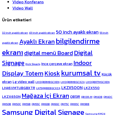
Video Konferans
Video Wall
Ürün etiketleri
50 inch ayaklı ekran
32 inch ayaklı ekran
43 inch ayaklı ekran
55 inch
bilgilendirme
Ayaklı Ekran
ayaklı ekran
ekranı
Digital
digital menü Board
Signage
Indoor
ince çerçeve ekran
Hızlı Sipariş
kurumsal tv
Display Totem
Kiosk
Küçük
ekran
Lg video wall
LH13QBRMBGCXEN
LH13QBRMBGCXZA
LH13QBRTMGCXEN
LKZX500N
LH46VMTUBGBXTR
LKZX550
LH75QMBEBGCXZA
Mağaza İçi Ekran
LKZX650N
QB13R
QB13R-M
QM43B
QM43C
QM50B
QM50C
QM55B
QM55C
QM65B
QM65C
QM75C
QM85C
QM98B
Samsung Digital Signage
Samsung KM24