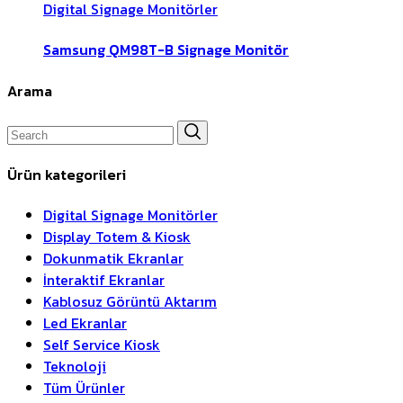
Digital Signage Monitörler
Samsung QM98T-B Signage Monitör
Arama
Search
for:
Ürün kategorileri
Digital Signage Monitörler
Display Totem & Kiosk
Dokunmatik Ekranlar
İnteraktif Ekranlar
Kablosuz Görüntü Aktarım
Led Ekranlar
Self Service Kiosk
Teknoloji
Tüm Ürünler