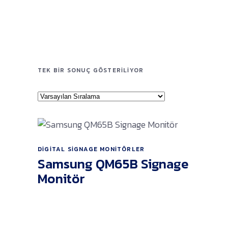
TEK BIR SONUÇ GÖSTERILIYOR
DIGITAL SIGNAGE MONITÖRLER
Ürünü İncele
Samsung QM65B Signage
Monitör