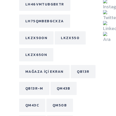
LH46VMTUBGBXTR
LH75QMBEBGCXZA
LKZX500N
LKZX550
LKZX650N
MAĞAZA İÇI EKRAN
QB13R
QB13R-M
QM43B
QM43C
QM50B