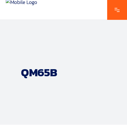
QM65B