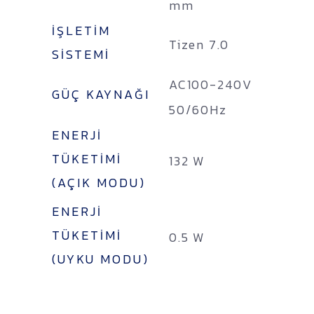
mm
İŞLETIM
Tizen 7.0
SISTEMI
AC100-240V
GÜÇ KAYNAĞI
50/60Hz
ENERJI
TÜKETIMI
132 W
(AÇIK MODU)
ENERJI
TÜKETIMI
0.5 W
(UYKU MODU)