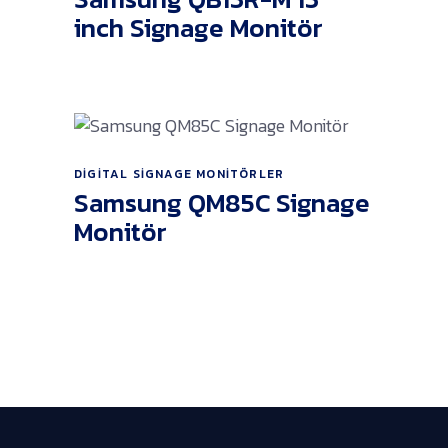
inch Signage Monitör
DIGITAL SIGNAGE MONITÖRLER
Ürünü İncele
Samsung QM85C Signage
Monitör