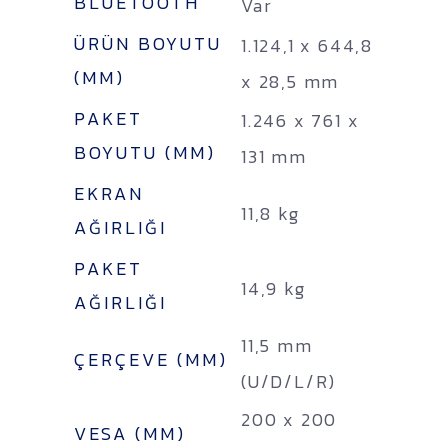
BLUETOOTH
Var
ÜRÜN BOYUTU
1.124,1 x 644,8
(MM)
x 28,5 mm
PAKET
1.246 x 761 x
BOYUTU (MM)
131 mm
EKRAN
11,8 kg
AĞIRLIĞI
PAKET
14,9 kg
AĞIRLIĞI
11,5 mm
ÇERÇEVE (MM)
(U/D/L/R)
200 x 200
VESA (MM)