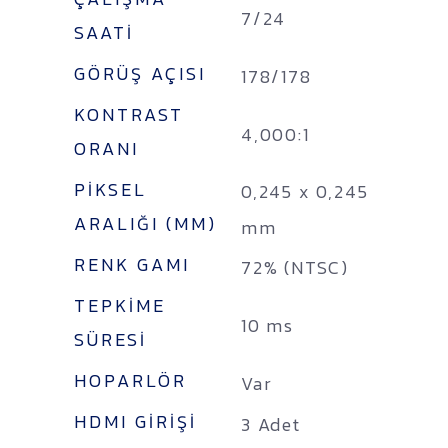
7/24
SAATI
GÖRÜŞ AÇISI
178/178
KONTRAST
4,000:1
ORANI
PIKSEL
0,245 x 0,245
ARALIĞI (MM)
mm
RENK GAMI
72% (NTSC)
TEPKIME
10 ms
SÜRESI
HOPARLÖR
Var
HDMI GIRIŞI
3 Adet