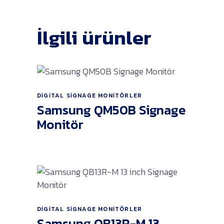
İlgili ürünler
DIGITAL SIGNAGE MONITÖRLER
Ürünü İncele
Samsung QM50B Signage
Monitör
Ürünü İncele
DIGITAL SIGNAGE MONITÖRLER
Samsung QB13R-M 13