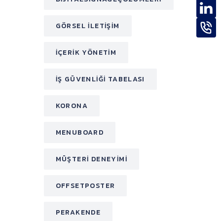
GÖRSEL ILETIŞIM
IÇERIK YÖNETIM
IŞ GÜVENLIĞI TABELASI
KORONA
MENUBOARD
MÜŞTERI DENEYIMI
OFFSETPOSTER
PERAKENDE