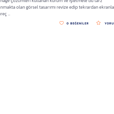
 Signage çözümleri kullanan kurum ve işletmele bu tarz
nmakta olan görsel tasarımı revize edip tekrardan ekranla
üreç
0
BEĞENILER
YORU