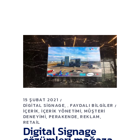
15 ŞUBAT 2021
DIGITAL SIGNAGE
FAYDALI BILGILER
,
İÇERIK
İÇERIK YÖNETIMI
MÜŞTERI
DENEYIMI
PERAKENDE
REKLAM
RETAIL
Digital Signage
çözümleri mağaza