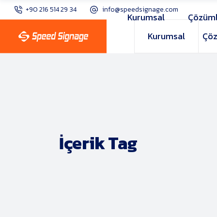
+90 216 514 29 34
info@speedsignage.com
Kurumsal
Çözüml
Kurumsal
Çöz
İçerik Tag