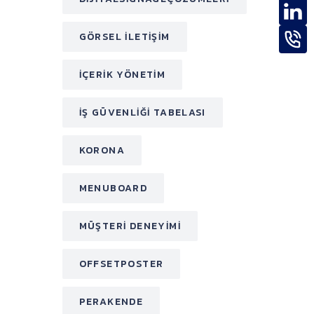
GÖRSEL ILETIŞIM
IÇERIK YÖNETIM
IŞ GÜVENLIĞI TABELASI
KORONA
MENUBOARD
MÜŞTERI DENEYIMI
OFFSETPOSTER
PERAKENDE