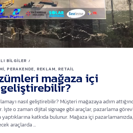
LI BILGILER
MI
PERAKENDE
REKLAM
RETAIL
özümleri mağaza içi
eliştirebilir?
lamayı nasıl geliştirebilir? Müşteri mağazaya adım attığın
İşte o zaman dijital signage gibi araçlar, pazarlama görevl
rda yaptıklarına katkıda bulunur. Mağaza içi pazarlamanızda
ecek araçlarda