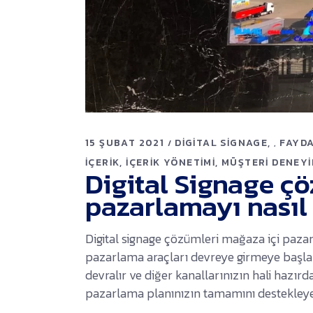
15 ŞUBAT 2021
DIGITAL SIGNAGE
FAYDA
,
İÇERIK
İÇERIK YÖNETIMI
MÜŞTERI DENEYI
Digital Signage ç
pazarlamayı nasıl g
Digital signage çözümleri mağaza içi pazar
pazarlama araçları devreye girmeye başlar. 
devralır ve diğer kanallarınızın hali hazı
pazarlama planınızın tamamını destekley