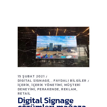
15 ŞUBAT 2021
DIGITAL SIGNAGE
FAYDALI BILGILER
,
İÇERIK
İÇERIK YÖNETIMI
MÜŞTERI
DENEYIMI
PERAKENDE
REKLAM
RETAIL
Digital Signage
çözümleri mağaza