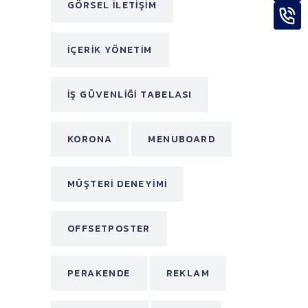
GÖRSEL ILETIŞIM
IÇERIK YÖNETIM
IŞ GÜVENLIĞI TABELASI
KORONA
MENUBOARD
MÜŞTERI DENEYIMI
OFFSETPOSTER
PERAKENDE
REKLAM