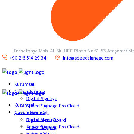
Ferhatpaşa Mah. 41. Sk. HEC Plaza No:51-53 Ataşehir/İst
+90 216 514 29 34
info@speedsignage.com
Kurumsal
Çözümlerimiz
Digital Signage
Kurumsal
Speed Signage Pro Cloud
Çözümlerimiz
Video Wall
Digital Signage
Digital Menü Board
Speed Signage Pro Cloud
Video Mapping
Video Wall