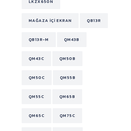
LKZX650N
MAĞAZA İÇI EKRAN
QB13R
QB13R-M
QM43B
QM43C
QM50B
QM50C
QM55B
QM55C
QM65B
QM65C
QM75C