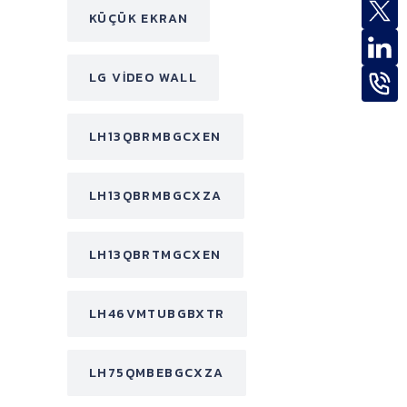
KÜÇÜK EKRAN
LG VIDEO WALL
LH13QBRMBGCXEN
LH13QBRMBGCXZA
LH13QBRTMGCXEN
LH46VMTUBGBXTR
LH75QMBEBGCXZA