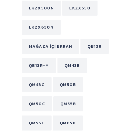
LKZX500N
LKZX550
LKZX650N
MAĞAZA İÇI EKRAN
QB13R
QB13R-M
QM43B
QM43C
QM50B
QM50C
QM55B
QM55C
QM65B