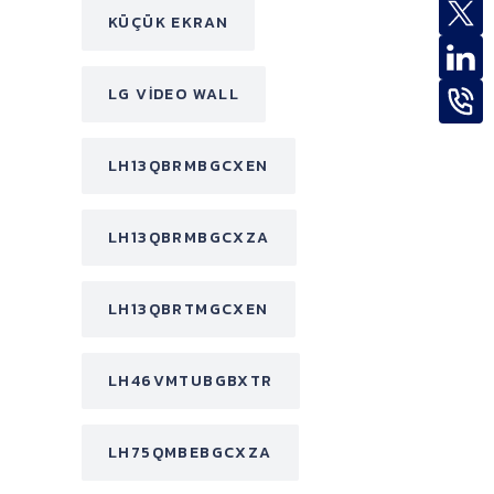
KÜÇÜK EKRAN
LG VIDEO WALL
LH13QBRMBGCXEN
LH13QBRMBGCXZA
LH13QBRTMGCXEN
LH46VMTUBGBXTR
LH75QMBEBGCXZA