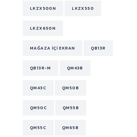
LKZX500N
LKZX550
LKZX650N
MAĞAZA İÇI EKRAN
QB13R
QB13R-M
QM43B
QM43C
QM50B
QM50C
QM55B
QM55C
QM65B