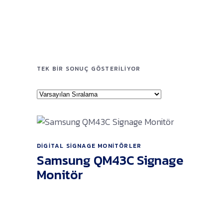
TEK BIR SONUÇ GÖSTERILIYOR
DIGITAL SIGNAGE MONITÖRLER
Ürünü İncele
Samsung QM43C Signage
Monitör