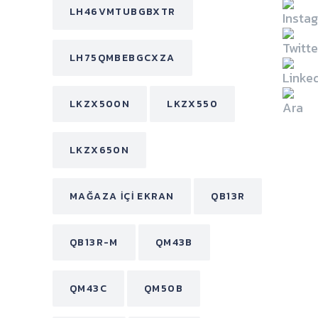
LH46VMTUBGBXTR
LH75QMBEBGCXZA
LKZX500N
LKZX550
LKZX650N
MAĞAZA İÇI EKRAN
QB13R
QB13R-M
QM43B
QM43C
QM50B