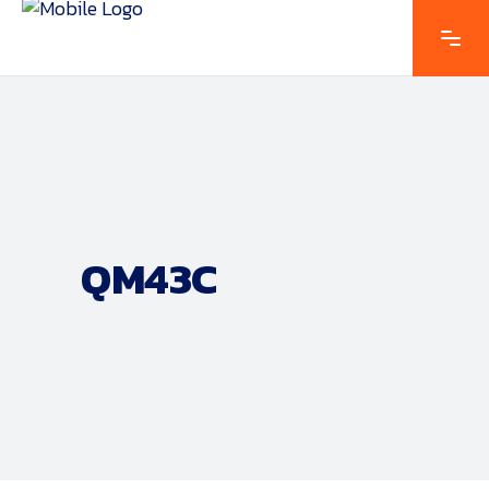
QM43C