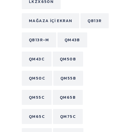
LKZX650N
MAĞAZA İÇI EKRAN
QB13R
QB13R-M
QM43B
QM43C
QM50B
QM50C
QM55B
QM55C
QM65B
QM65C
QM75C